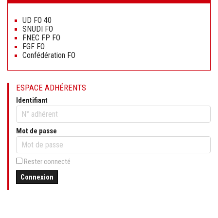
Aller
au
UD FO 40
contenu
SNUDI FO
FNEC FP FO
FGF FO
Confédération FO
ESPACE ADHÉRENTS
Identifiant
Mot de passe
Rester connecté
Connexion