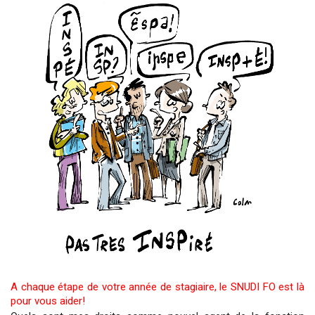
:
En
finir
avec
la
maste
qui
assèc
les
conco
!
Retou
au
recru
à
BAC
+
3
!
A chaque étape de votre année de stagiaire, le SNUDI FO est là
pour vous aider!