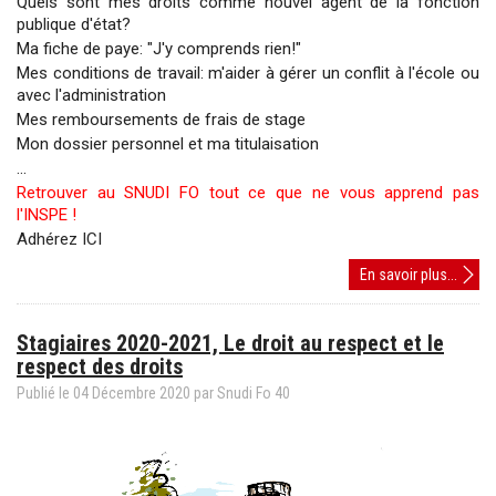
Quels sont mes droits comme nouvel agent de la fonction
publique d'état?
Ma fiche de paye: "J'y comprends rien!"
Mes conditions de travail: m'aider à gérer un conflit à l'école ou
avec l'administration
Mes remboursements de frais de stage
Mon dossier personnel et ma titulaisation
...
Retrouver au SNUDI FO tout ce que ne vous apprend pas
l'INSPE !
Adhérez ICI
PES:
En savoir plus...
quelq
repèr
Stagiaires 2020-2021, Le droit au respect et le
pour
respect des droits
votre
année
Publié le
04
Décembre
2020
par Snudi Fo 40
de
stage