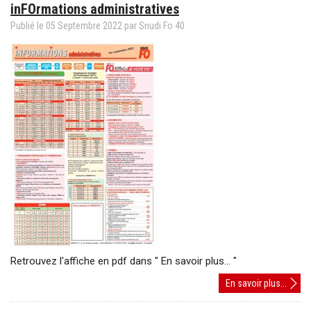
inFOrmations administratives
Publié le
05
Septembre
2022
par Snudi Fo 40
Retrouvez l'affiche en pdf dans " En savoir plus... "
inFOr
En savoir plus...
admini