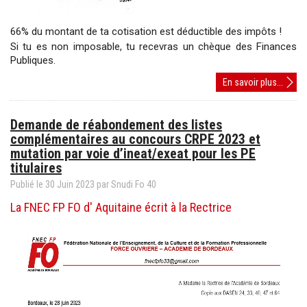
66% du montant de ta cotisation est déductible des impôts !
Si tu es non imposable, tu recevras un chèque des Finances
Publiques.
Bullet
En savoir plus...
d'adh
Demande de réabondement des listes
complémentaires au concours CRPE 2023 et
mutation par voie d’ineat/exeat pour les PE
titulaires
Publié le
30
Juin
2023
par Snudi Fo 40
La FNEC FP FO d' Aquitaine écrit à la Rectrice