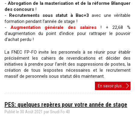
-
Abrogation de la masterisation et de la réforme Blanquer
des concours
!
-
Recrutements sous statut à Bac+3
avec une véritable
formation pendant l’année de stage !
-
Augmentation générale des salaires
! + 22,68 %
d’augmentation du point d’indice pour rattraper le pouvoir
d’achat perdu !
La FNEC FP-FO invite les personnels à se réunir pour établir
précisément les cahiers de revendications et décider des
initiatives à prendre pour l’arrêt des suppressions de postes, la
création de tous lespostes nécessaires et le recrutement
massif de personnels sous statut dès maintenant.
Pour
En savoir plus...
le
recru
PES: quelques repères pour votre année de stage
massi
de
Publié le
30
Août
2021
par Snudi Fo 40
perso
sous
statut