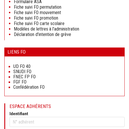
Formulaire ASA
Fiche suivi FO permutation
Fiche suivi FO mouvement
Fiche suivi FO promotion
Fiche suivi FO carte scolaire
Modèles de lettres à l'administration
Déclaration d'intention de grève
LIENS FO
Aller
au
UD FO 40
contenu
SNUDI FO
FNEC FP FO
FGF FO
Confédération FO
ESPACE ADHÉRENTS
Identifiant