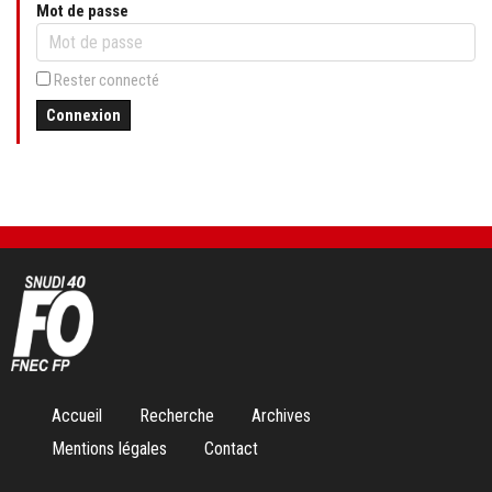
Mot de passe
Rester connecté
Connexion
Aller
Accueil
Recherche
Archives
au
Mentions légales
Contact
contenu