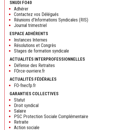
SNUDI FO40
cause
Adhérer
statut
Contactez vos Délégués
confi
Réunions d'Informations Syndicales (RIS)
!
Journal trimestriel
ESPACE ADHÉRENTS
Instances Internes
Résolutions et Congrès
Stages de formation syndicale
ACTUALITÉS INTERPROFESSIONNELLES
Défense des Retraites
FOrce-ouvriere.fr
ACTUALITÉS FÉDÉRALES
FO-fnecfp.fr
GARANTIES COLLECTIVES
Statut
Droit syndical
Salaire
PSC Protection Sociale Complémentaire
Retraite
Action sociale