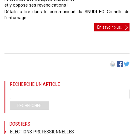
et y oppose ses revendications !
Détails à lire dans le communiqué du SNUDI FO Grenelle de
l'enfumage
Grenel
En savoir plus...
de
Blanq
:
Côté
pile
:
une
pseud
RECHERCHE UN ARTICLE
revalo
indige
Mots-
!
clés
Côté
RECHERCHER
face
:
des
DOSSIERS
remis
ELECTIONS PROFESSIONNELLES
en