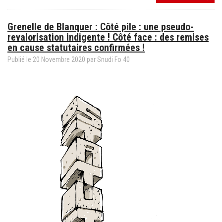
2020-
2021,
Grenelle de Blanquer : Côté pile : une pseudo-
Le
revalorisation indigente ! Côté face : des remises
droit
en cause statutaires confirmées !
au
respe
Publié le
20
Novembre
2020
par Snudi Fo 40
et
le
respe
des
droits