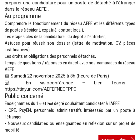
préparer une candidature pour un poste de détaché à l'étranger
dans le réseau AEFE .
Au programme
Comprendre le fonctionnement du réseau AEFE et les différents types
de postes (résident, expatrié, contrat local),
Les étapes clés de la candidature : du dépôt à l’entretien,
Astuces pour réussir son dossier (lettre de motivation, CV, pièces
justificatives),
Les droits et obligations des personnels détachés,
Temps de questions / réponses en direct avec nos camarades du réseau
AEFE
📅 Samedi 22 novembre 2025 à 8h (heure de Paris)
💻 En visioconférence – Lien Teams :
https://tinyurl.com/AEFEFNECFPFO
Public concerné
Enseignant·es du 1
et
degré souhaitant candidater à l’AEFE
er
2nd
• CPE, PsyEN, personnels administratifs intéressés par un poste à
l’étranger
• Nouveaux candidat·es ou enseignant·es en réflexion sur un projet de
mobilité
Mobili
En savoir plus...