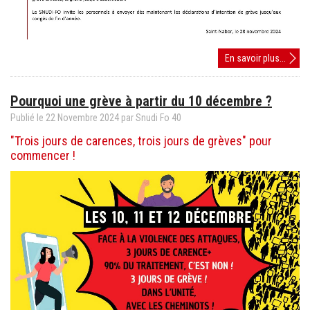
Appel
En savoir plus...
du
Conse
Pourquoi une grève à partir du 10 décembre ?
Nation
du
Publié le
22
Novembre
2024
par Snudi Fo 40
Snudi
"Trois jours de carences, trois jours de grèves" pour
FO
commencer !