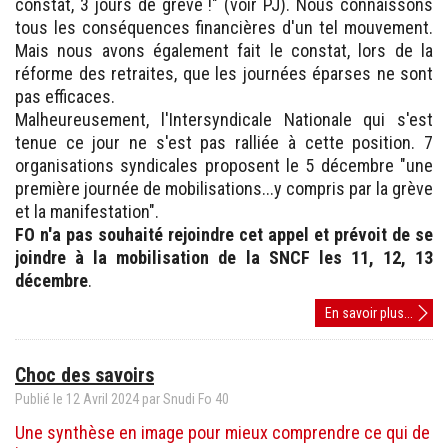
constat, 3 jours de grève !" (voir PJ). Nous connaissons
tous les conséquences financières d'un tel mouvement.
Mais nous avons également fait le constat, lors de la
réforme des retraites, que les journées éparses ne sont
pas efficaces.
Malheureusement, l'Intersyndicale Nationale qui s'est
tenue ce jour ne s'est pas ralliée à cette position. 7
organisations syndicales proposent le 5 décembre "une
première journée de mobilisations...y compris par la grève
et la manifestation".
FO n'a pas souhaité rejoindre cet appel et prévoit de se
joindre à la mobilisation de la SNCF les 11, 12, 13
décembre
.
3
En savoir plus...
jours
de
Choc des savoirs
caren
:
Publié le
12
Avril
2024
par Snudi Fo 40
c'est
Une synthèse en image pour mieux comprendre ce qui de
NON