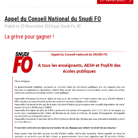
une
visio
Appel du Conseil National du Snudi FO
pour
prépar
Publié le
29
Novembre
2024
par Snudi Fo 40
son
La grève pour gagner !
départ
à
l'étra