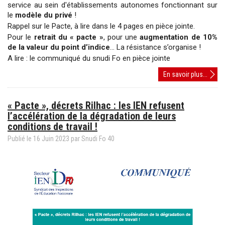
service au sein d'établissements autonomes fonctionnant sur
le
modèle du privé
!
Rappel sur le Pacte, à lire dans le 4 pages en pièce jointe.
Pour le
retrait du « pacte »
, pour une
augmentation de 10%
de la valeur du point d’indice
… La résistance s’organise !
A lire : le communiqué du snudi Fo en pièce jointe
retrait
En savoir plus...
du
pacte
« Pacte », décrets Rilhac : les IEN refusent
Macro
l’accélération de la dégradation de leurs
Ndiay
conditions de travail !
"travai
plus
Publié le
16
Juin
2023
par Snudi Fo 40
pour
perdre
moins