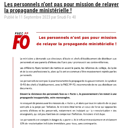
Les personnels n’ont pas pour mission de relayer
et
la propagande ministérielle !
l'écol
Publié le
11
Septembre
2023
par Snudi Fo 40