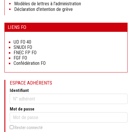
Modèles de lettres à l'administration
Déclaration d'intention de grève
LIENS FO
Aller
au
UD FO 40
contenu
SNUDI FO
FNEC FP FO
FGF FO
Confédération FO
ESPACE ADHÉRENTS
Identifiant
Mot de passe
Rester connecté