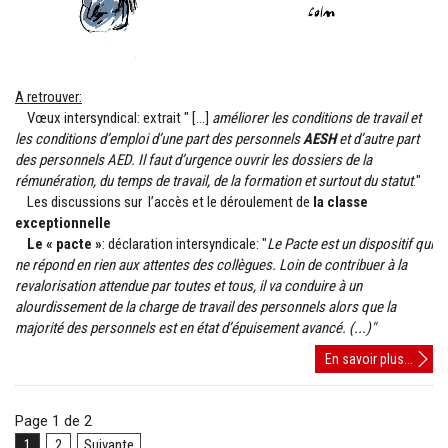
A retrouver:
Vœux intersyndical: extrait " [...]
am
é
liorer
les
conditions
de
travail
et
les
conditions
d
’
emploi
d
’
une
part
des
personnels
AESH
et
d
’
autre
part
des
personnels
AED.
Il
faut
d
’
urgence
ouvrir
les
dossiers
de
la
r
é
mun
é
ration,
du
temps
de
travail,
de
la
formation
et
surtout
du
statut
.
"
Les discussions sur l
’
acc
è
s
et
le
d
é
roulement
de
la
classe
exceptionnelle
L
e
«
pacte
»
: déclaration intersyndicale: "
Le
Pacte
est
un
dispositif
qui
ne
r
é
pond
en
rien
aux
attentes
des
coll
è
gues.
Loin
de
contribuer
à
la
revalorisation
attendue
par
toutes
et
tous,
il
va
conduire
à
un
alourdissement
de
la
charge
de
travail
des
personnels
alors
que
la
majorit
é
des
personnels
est
en
é
tat
d
’é
puisement
avanc
é
. (...)"
AESH,
En savoir plus...
class
except
Page 1 de 2
PACT
1
2
Suivante