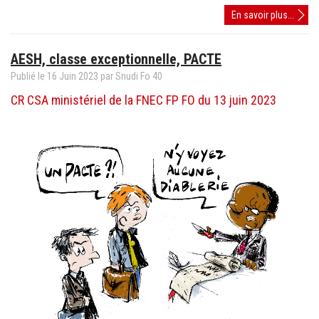
«
En savoir plus...
Pacte
»,
AESH, classe exceptionnelle, PACTE
décre
Rilhac
Publié le
16
Juin
2023
par Snudi Fo 40
:
CR CSA ministériel de la FNEC FP FO du 13 juin 2023
les
IEN
refuse
l’accé
de
la
dégra
de
leurs
condi
de
travail
!