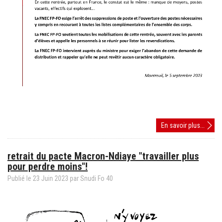
Les
En savoir plus...
perso
n’ont
retrait du pacte Macron-Ndiaye "travailler plus
pas
pour perdre moins"!
pour
missi
Publié le
23
Juin
2023
par Snudi Fo 40
de
relaye
la
propa