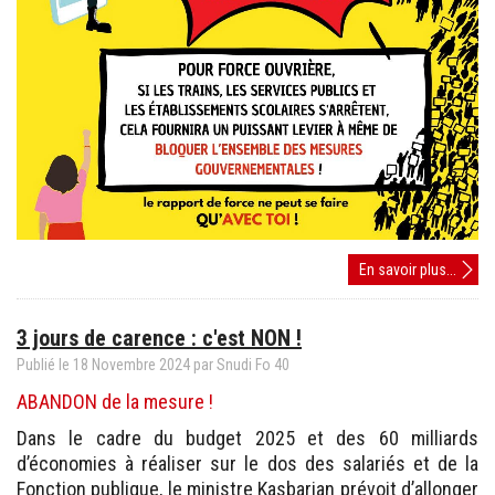
Pourq
En savoir plus...
une
grève
3 jours de carence : c'est NON !
à
partir
Publié le
18
Novembre
2024
par Snudi Fo 40
du
ABANDON de la mesure !
10
décem
Dans le cadre du budget 2025 et des 60 milliards
?
d’économies à réaliser sur le dos des salariés et de la
Fonction publique, le ministre Kasbarian prévoit d’allonger