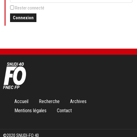
Rester connecté
Connexion
Aller
Accueil
Recherche
Archives
au
Mentions légales
Contact
contenu
©2020 SNUDI-FO 40