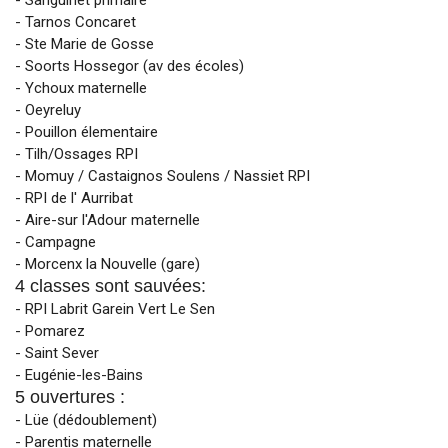
- Tarnos Concaret
- Ste Marie de Gosse
- Soorts Hossegor (av des écoles)
- Ychoux maternelle
- Oeyreluy
- Pouillon élementaire
- Tilh/Ossages RPI
- Momuy / Castaignos Soulens / Nassiet RPI
- RPI de l' Aurribat
- Aire-sur l'Adour maternelle
- Campagne
- Morcenx la Nouvelle (gare)
4 classes sont sauvées:
- RPI Labrit Garein Vert Le Sen
- Pomarez
- Saint Sever
- Eugénie-les-Bains
5 ouvertures :
- Lüe (dédoublement)
- Parentis maternelle