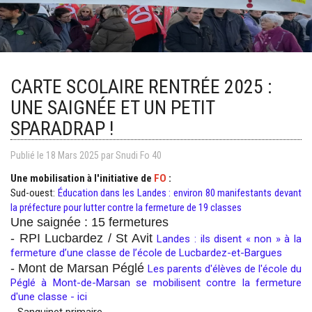
CARTE SCOLAIRE RENTRÉE 2025 :
UNE SAIGNÉE ET UN PETIT
SPARADRAP !
Publié le
18
Mars
2025
par Snudi Fo 40
Une mobilisation à l'initiative de
FO
:
Sud-ouest:
Éducation dans les Landes : environ 80 manifestants devant
la préfecture pour lutter contre la fermeture de 19 classes
Une saignée : 15 fermetures
- RPI Lucbardez / St Avit
Landes : ils disent « non » à la
fermeture d’une classe de l’école de Lucbardez-et-Bargues
- Mont de Marsan Péglé
Les parents d'élèves de l'école du
Péglé à Mont-de-Marsan se mobilisent contre la fermeture
d'une classe - ici
- Sanguinet primaire