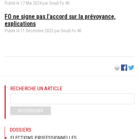
Publié le
17
Mai
2024
par Snudi Fo 40
FO ne signe pas l'accord sur la prévoyance,
explications
Publié le
11
Décembre
2023
par Snudi Fo 40
RECHERCHE UN ARTICLE
Mots-
clés
RECHERCHER
DOSSIERS
ELECTIONS PROFESSIONNELLES