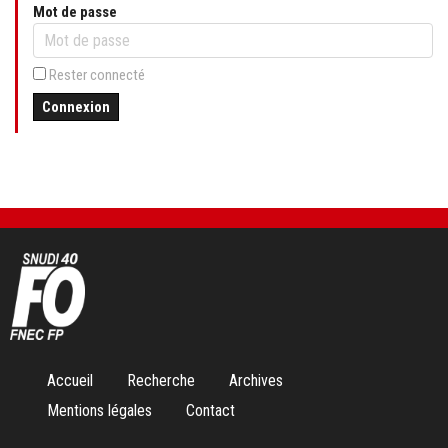
Mot de passe
Rester connecté
Connexion
Aller
Accueil
Recherche
Archives
au
Mentions légales
Contact
contenu