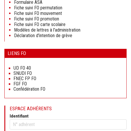
Formulaire ASA
Fiche suivi FO permutation
Fiche suivi FO mouvement
Fiche suivi FO promotion
Fiche suivi FO carte scolaire
Modèles de lettres à l'administration
Déclaration d'intention de grève
LIENS FO
Aller
au
UD FO 40
contenu
SNUDI FO
FNEC FP FO
FGF FO
Confédération FO
ESPACE ADHÉRENTS
Identifiant