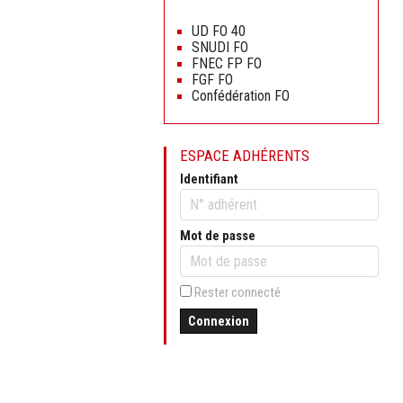
Aller
au
UD FO 40
contenu
SNUDI FO
FNEC FP FO
FGF FO
Confédération FO
ESPACE ADHÉRENTS
Identifiant
Mot de passe
Rester connecté
Connexion