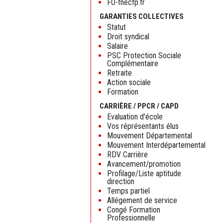
FO-fnecfp.fr
GARANTIES COLLECTIVES
Statut
Droit syndical
Salaire
PSC Protection Sociale
Complémentaire
Retraite
Action sociale
Formation
CARRIÈRE / PPCR / CAPD
Evaluation d'école
Vos réprésentants élus
Mouvement Départemental
Mouvement Interdépartemental
RDV Carrière
Avancement/promotion
Profilage/Liste aptitude
direction
Temps partiel
Allégement de service
Congé Formation
Professionnelle