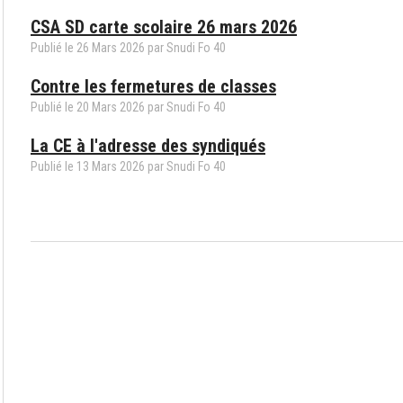
CSA SD carte scolaire 26 mars 2026
Publié le
26
Mars
2026
par Snudi Fo 40
Contre les fermetures de classes
Publié le
20
Mars
2026
par Snudi Fo 40
La CE à l'adresse des syndiqués
Publié le
13
Mars
2026
par Snudi Fo 40