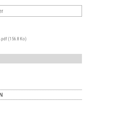
er
4.pdf
(156.8 Ko)
ON