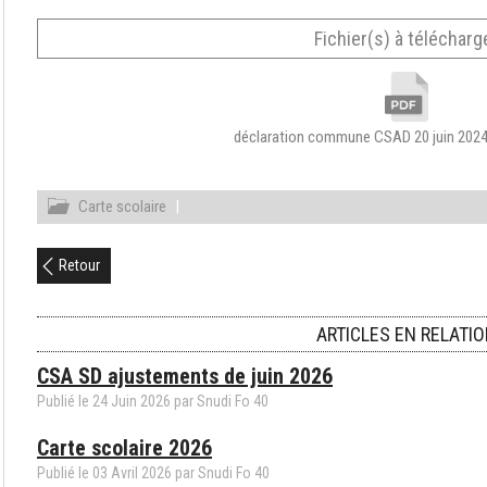
Fichier(s) à télécharg
déclaration commune CSAD 20 juin 202
Carte scolaire
|
Retour
ARTICLES EN RELATI
CSA SD ajustements de juin 2026
Publié le
24
Juin
2026
par Snudi Fo 40
Carte scolaire 2026
Publié le
03
Avril
2026
par Snudi Fo 40