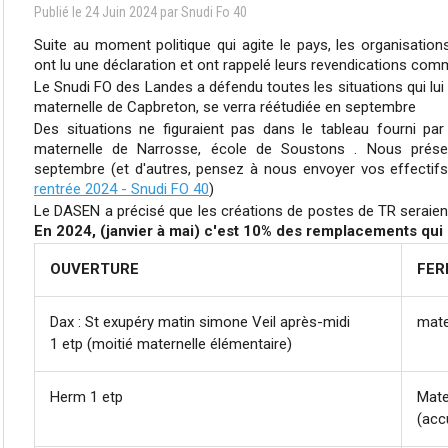
Publié le
24
Juin
2024
par Snudi Fo 40
Suite au moment politique qui agite le pays, les organisatio
ont lu une déclaration et ont rappelé leurs revendications com
Le Snudi FO des Landes a défendu toutes les situations qui lui 
maternelle de Capbreton, se verra réétudiée en septembre
Des situations ne figuraient pas dans le tableau fourni pa
maternelle de Narrosse, école de Soustons . Nous prése
septembre (et d'autres, pensez à nous envoyer vos effectifs 
rentrée 2024 - Snudi FO 40
)
Le DASEN a précisé que les créations de postes de TR seraien
En 2024, (janvier à mai) c'est 10% des remplacements qui n
OUVERTURE
FER
Dax : St exupéry matin simone Veil après-midi
mate
1 etp (moitié maternelle élémentaire)
Herm 1 etp
Mate
(acc