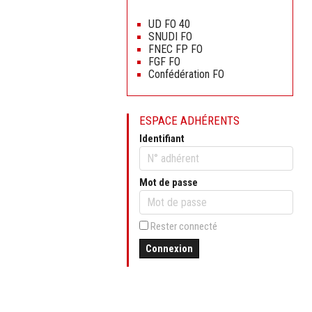
Aller
au
UD FO 40
contenu
SNUDI FO
FNEC FP FO
FGF FO
Confédération FO
ESPACE ADHÉRENTS
Identifiant
Mot de passe
Rester connecté
Connexion