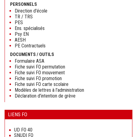
PERSONNELS
Direction d'école
TR / TRS
PES
Ens. spécialisés
Psy EN
AESH
PE Contractuels
DOCUMENTS / OUTILS
Formulaire ASA
Fiche suivi FO permutation
Fiche suivi FO mouvement
Fiche suivi FO promotion
Fiche suivi FO carte scolaire
Modèles de lettres à l'administration
Déclaration d'intention de grève
LIENS FO
Aller
au
UD FO 40
contenu
SNUDI FO