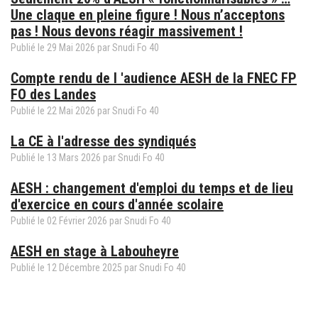
Une claque en pleine figure ! Nous n’acceptons
pas ! Nous devons réagir massivement !
Publié le
29
Mai
2026
par Snudi Fo 40
Compte rendu de l 'audience AESH de la FNEC FP
FO des Landes
Publié le
22
Mai
2026
par Snudi Fo 40
La CE à l'adresse des syndiqués
Publié le
13
Mars
2026
par Snudi Fo 40
AESH : changement d'emploi du temps et de lieu
d'exercice en cours d'année scolaire
Publié le
02
Février
2026
par Snudi Fo 40
AESH en stage à Labouheyre
Publié le
12
Décembre
2025
par Snudi Fo 40