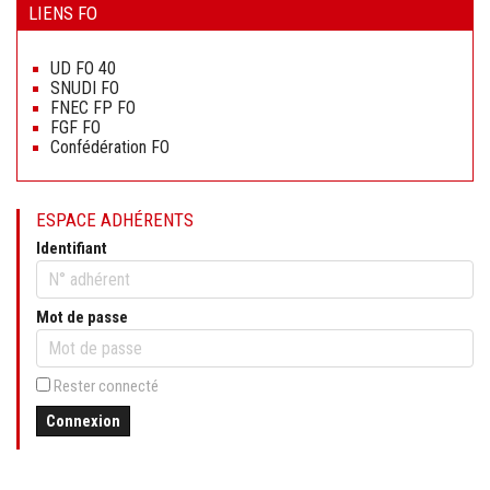
LIENS FO
Aller
au
UD FO 40
contenu
SNUDI FO
FNEC FP FO
FGF FO
Confédération FO
ESPACE ADHÉRENTS
Identifiant
Mot de passe
Rester connecté
Connexion