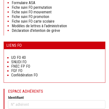
Formulaire ASA
Fiche suivi FO permutation
Fiche suivi FO mouvement
Fiche suivi FO promotion
Fiche suivi FO carte scolaire
Modèles de lettres à l'administration
Déclaration d'intention de grève
LIENS FO
Aller
au
UD FO 40
contenu
SNUDI FO
FNEC FP FO
FGF FO
Confédération FO
ESPACE ADHÉRENTS
Identifiant