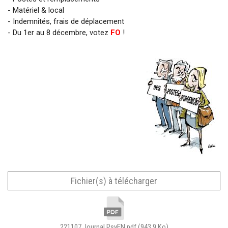
- Matériel & local
- Indemnités, frais de déplacement
- Du 1er au 8 décembre, votez
FO
!
Fichier(s) à télécharger
221107 Journal PsyEN.pdf
(943.9 Ko)