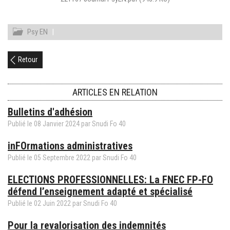
Psy EN
|
Retour
ARTICLES EN RELATION
Bulletins d'adhésion
Publié le
08
Janvier
2024
par Snudi Fo 40
inFOrmations administratives
Publié le
05
Septembre
2022
par Snudi Fo 40
ELECTIONS PROFESSIONNELLES: La FNEC FP-FO
défend l’enseignement adapté et spécialisé
Publié le
02
Juin
2022
par Snudi Fo 40
Pour la revalorisation des indemnités