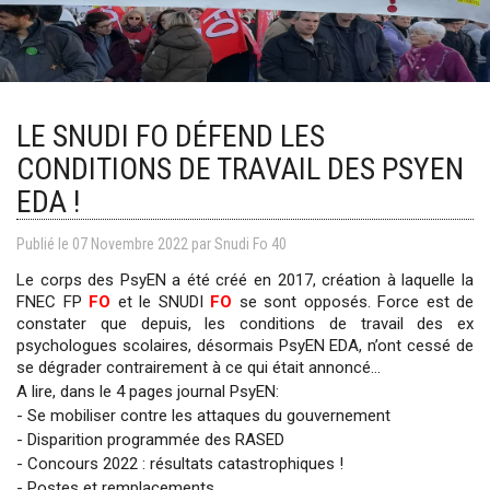
LE SNUDI FO DÉFEND LES
CONDITIONS DE TRAVAIL DES PSYEN
EDA !
Publié le
07
Novembre
2022
par Snudi Fo 40
Le corps des PsyEN a été créé en 2017, création à laquelle la
FNEC FP
FO
et le SNUDI
FO
se sont opposés. Force est de
constater que depuis, les conditions de travail des ex
psychologues scolaires, désormais PsyEN EDA, n’ont cessé de
se dégrader contrairement à ce qui était annoncé...
A lire, dans le 4 pages journal PsyEN:
- Se mobiliser contre les attaques du gouvernement
- Disparition programmée des RASED
- Concours 2022 : résultats catastrophiques !
- Postes et remplacements