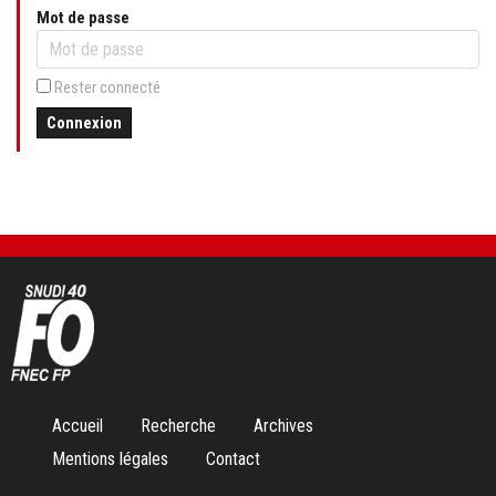
Mot de passe
Rester connecté
Connexion
Aller
Accueil
Recherche
Archives
au
Mentions légales
Contact
contenu