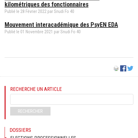
kilométriques des fonctionnaires
Publié le
28
Février
2022
par Snudi Fo 40
Mouvement interacadémique des PsyEN EDA
Publié le
01
Novembre
2021
par Snudi Fo 40
RECHERCHE UN ARTICLE
Mots-
clés
RECHERCHER
DOSSIERS