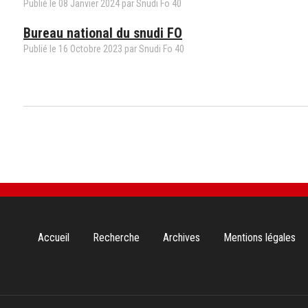
Publié le
08
Janvier
2024
par Snudi Fo 40
Bureau national du snudi FO
Publié le
16
Octobre
2023
par Snudi Fo 40
Aller
Accueil
Recherche
Archives
Mentions légales
au
contenu