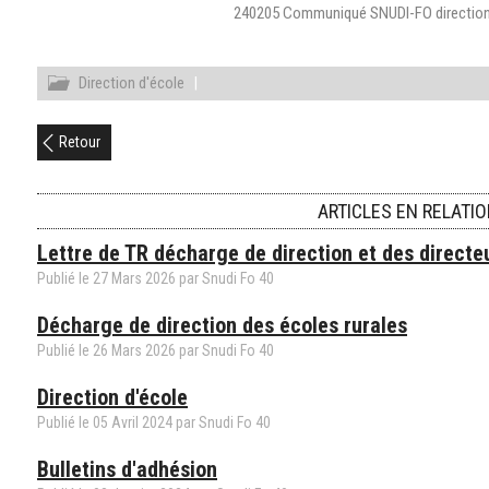
240205 Communiqué SNUDI-FO directio
Direction d'école
|
Retour
ARTICLES EN RELATI
Lettre de TR décharge de direction et des directe
Publié le
27
Mars
2026
par Snudi Fo 40
Décharge de direction des écoles rurales
Publié le
26
Mars
2026
par Snudi Fo 40
Direction d'école
Publié le
05
Avril
2024
par Snudi Fo 40
Bulletins d'adhésion