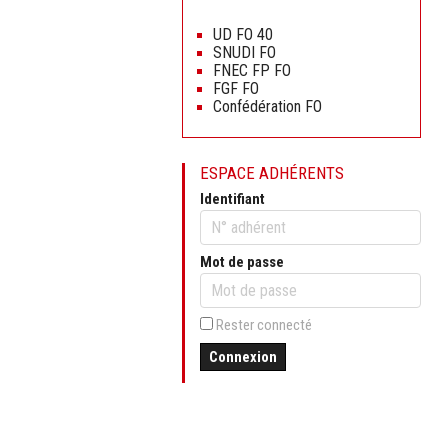
Aller
au
UD FO 40
contenu
SNUDI FO
FNEC FP FO
FGF FO
Confédération FO
ESPACE ADHÉRENTS
Identifiant
Mot de passe
Rester connecté
Connexion