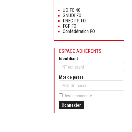
Aller
au
UD FO 40
contenu
SNUDI FO
FNEC FP FO
FGF FO
Confédération FO
ESPACE ADHÉRENTS
Identifiant
Mot de passe
Rester connecté
Connexion