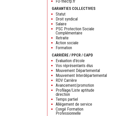
FO-fnecfp.fr
GARANTIES COLLECTIVES
Statut
Droit syndical
Salaire
PSC Protection Sociale
Complémentaire
Retraite
Action sociale
Formation
CARRIÈRE / PPCR / CAPD
Evaluation d'école
Vos réprésentants élus
Mouvement Départemental
Mouvement Interdépartemental
RDV Carrière
Avancement/promotion
Profilage/Liste aptitude
direction
Temps partiel
Allégement de service
Congé Formation
Professionnelle