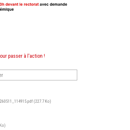
r passer à l'action !
er
_260511_114915.pdf
(227.7 Ko)
 Ko)