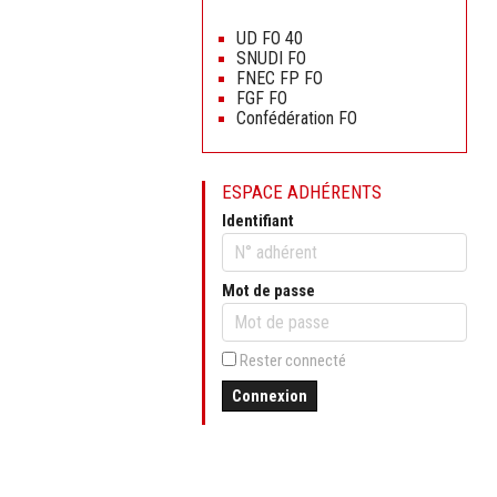
Aller
au
UD FO 40
contenu
SNUDI FO
FNEC FP FO
FGF FO
Confédération FO
ESPACE ADHÉRENTS
Identifiant
Mot de passe
Rester connecté
Connexion