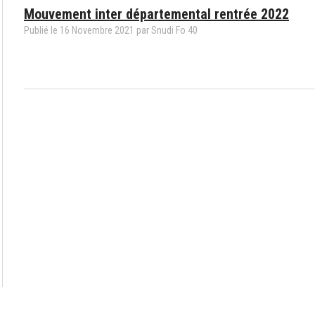
Mouvement inter départemental rentrée 2022
Publié le
16
Novembre
2021
par Snudi Fo 40