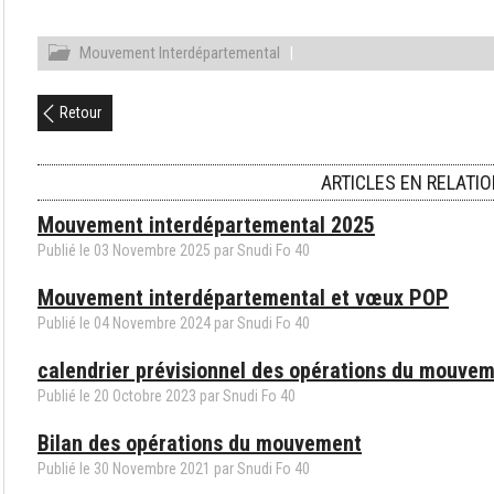
Mouvement Interdépartemental
|
Retour
ARTICLES EN RELATI
Mouvement interdépartemental 2025
Publié le
03
Novembre
2025
par Snudi Fo 40
Mouvement interdépartemental et vœux POP
Publié le
04
Novembre
2024
par Snudi Fo 40
calendrier prévisionnel des opérations du mouve
Publié le
20
Octobre
2023
par Snudi Fo 40
Bilan des opérations du mouvement
Publié le
30
Novembre
2021
par Snudi Fo 40