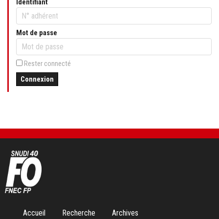
Identifiant
Mot de passe
Rester connecté
Connexion
Aller
Accueil
Recherche
Archives