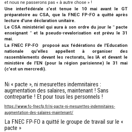
et nous ne passerons pas « à autre chose » !
Une interfédérale s'est tenue le 10 mai avant le GT
préparatoire au CSA, que la FNEC FP-FO a quitté après
lecture d'une déclaration unitaire.
Le CSA ministériel qui aura à son ordre du jour le " pacte
enseignant " et la pseudo-revalorisation est prévu le 31
mai.
La FNEC FP-FO proposé aux fédérations de l'Education
nationale qu'elles appellent à organiser des
rassemblements devant les rectorats, les IA et devant le
ministère de l'EN (pour la région parisienne) le 31 mai
(c'est un mercredi).
Ni « pacte », ni mesurettes indemnitaires :
augmentation des salaires, maintenant ! Sans
contrepartie ! Et pour tous les personnels !
https://www.fo-fnecfp.fr/ni-pacte-ni-mesurettes-indemnitaires-
augmentation-des-salaires-maintenant/
La FNEC FP-FO a quitté le groupe de travail sur le «
pacte »