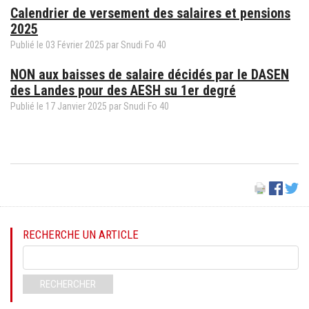
Calendrier de versement des salaires et pensions
2025
Publié le
03
Février
2025
par Snudi Fo 40
NON aux baisses de salaire décidés par le DASEN
des Landes pour des AESH su 1er degré
Publié le
17
Janvier
2025
par Snudi Fo 40
RECHERCHE UN ARTICLE
Mots-
clés
RECHERCHER