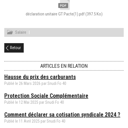
déclaration unitaire GT Pacte(1).pdf
(397.5 Ko)
Salaire
|
Retour
ARTICLES EN RELATION
Hausse du prix des carburants
Publié le
26
Mars
2026
par Snudi Fo 40
Protection Sociale Complémentaire
Publié le
12
Mai
2025
par Snudi Fo 40
Comment déclarer sa cotisation syndicale 2024 ?
Publié le
11
Avril
2025
par Snudi Fo 40