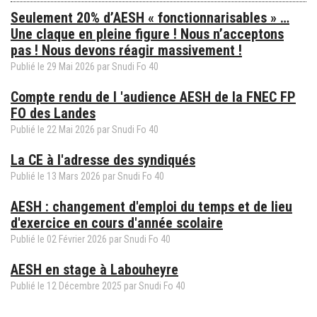
Seulement 20% d’AESH « fonctionnarisables » …
Une claque en pleine figure ! Nous n’acceptons
pas ! Nous devons réagir massivement !
Publié le
29
Mai
2026
par Snudi Fo 40
Compte rendu de l 'audience AESH de la FNEC FP
FO des Landes
Publié le
22
Mai
2026
par Snudi Fo 40
La CE à l'adresse des syndiqués
Publié le
13
Mars
2026
par Snudi Fo 40
AESH : changement d'emploi du temps et de lieu
d'exercice en cours d'année scolaire
Publié le
02
Février
2026
par Snudi Fo 40
AESH en stage à Labouheyre
Publié le
12
Décembre
2025
par Snudi Fo 40