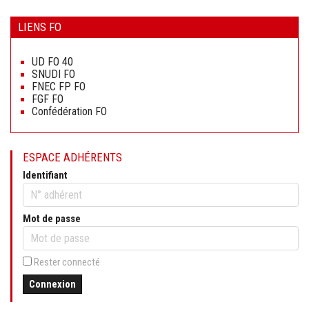
LIENS FO
Aller
au
UD FO 40
contenu
SNUDI FO
FNEC FP FO
FGF FO
Confédération FO
ESPACE ADHÉRENTS
Identifiant
Mot de passe
Rester connecté
Connexion