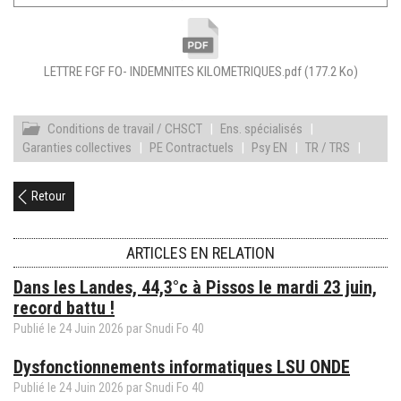
LETTRE FGF FO- INDEMNITES KILOMETRIQUES.pdf
(177.2 Ko)
Conditions de travail / CHSCT
|
Ens. spécialisés
|
Garanties collectives
|
PE Contractuels
|
Psy EN
|
TR / TRS
|
Retour
ARTICLES EN RELATION
Dans les Landes, 44,3°c à Pissos le mardi 23 juin,
record battu !
Publié le
24
Juin
2026
par Snudi Fo 40
Dysfonctionnements informatiques LSU ONDE
Publié le
24
Juin
2026
par Snudi Fo 40