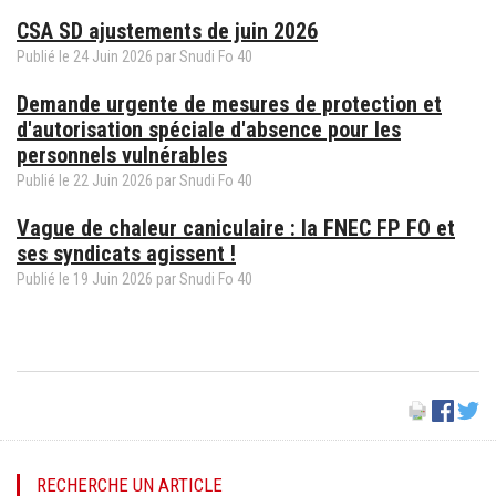
CSA SD ajustements de juin 2026
Publié le
24
Juin
2026
par Snudi Fo 40
Demande urgente de mesures de protection et
d'autorisation spéciale d'absence pour les
personnels vulnérables
Publié le
22
Juin
2026
par Snudi Fo 40
Vague de chaleur caniculaire : la FNEC FP FO et
ses syndicats agissent !
Publié le
19
Juin
2026
par Snudi Fo 40
RECHERCHE UN ARTICLE