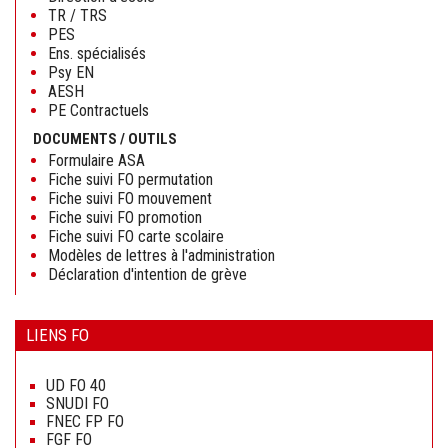
TR / TRS
PES
Ens. spécialisés
Psy EN
AESH
PE Contractuels
DOCUMENTS / OUTILS
Formulaire ASA
Fiche suivi FO permutation
Fiche suivi FO mouvement
Fiche suivi FO promotion
Fiche suivi FO carte scolaire
Modèles de lettres à l'administration
Déclaration d'intention de grève
LIENS FO
Aller
au
UD FO 40
contenu
SNUDI FO
FNEC FP FO
FGF FO