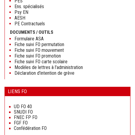
PES
Ens. spécialisés
Psy EN
AESH
PE Contractuels
DOCUMENTS / OUTILS
Formulaire ASA
Fiche suivi FO permutation
Fiche suivi FO mouvement
Fiche suivi FO promotion
Fiche suivi FO carte scolaire
Modèles de lettres à l'administration
Déclaration d'intention de grève
LIENS FO
Aller
au
UD FO 40
contenu
SNUDI FO
FNEC FP FO
FGF FO
Confédération FO