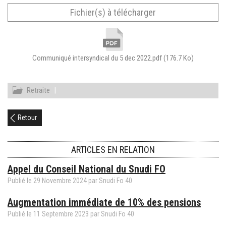
Fichier(s) à télécharger
Communiqué intersyndical du 5 dec 2022.pdf
(176.7 Ko)
Retraite
|
Retour
ARTICLES EN RELATION
Appel du Conseil National du Snudi FO
Publié le
29
Novembre
2024
par Snudi Fo 40
Augmentation immédiate de 10% des pensions
Publié le
11
Septembre
2023
par Snudi Fo 40