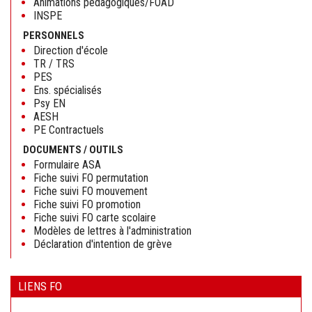
Animations pédagogiques/FOAD
INSPE
PERSONNELS
Direction d'école
TR / TRS
PES
Ens. spécialisés
Psy EN
AESH
PE Contractuels
DOCUMENTS / OUTILS
Formulaire ASA
Fiche suivi FO permutation
Fiche suivi FO mouvement
Fiche suivi FO promotion
Fiche suivi FO carte scolaire
Modèles de lettres à l'administration
Déclaration d'intention de grève
LIENS FO
Aller