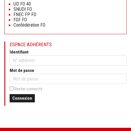
au
UD FO 40
contenu
SNUDI FO
FNEC FP FO
FGF FO
Confédération FO
ESPACE ADHÉRENTS
Identifiant
Mot de passe
Rester connecté
Connexion