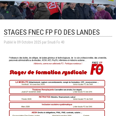
STAGES FNEC FP FO DES LANDES
Publié le
09
Octobre
2025
par Snudi Fo 40