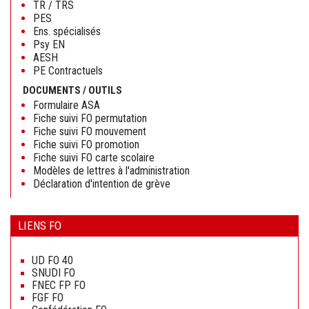
TR / TRS
PES
Ens. spécialisés
Psy EN
AESH
PE Contractuels
DOCUMENTS / OUTILS
Formulaire ASA
Fiche suivi FO permutation
Fiche suivi FO mouvement
Fiche suivi FO promotion
Fiche suivi FO carte scolaire
Modèles de lettres à l'administration
Déclaration d'intention de grève
LIENS FO
Aller
au
UD FO 40
contenu
SNUDI FO
FNEC FP FO
FGF FO