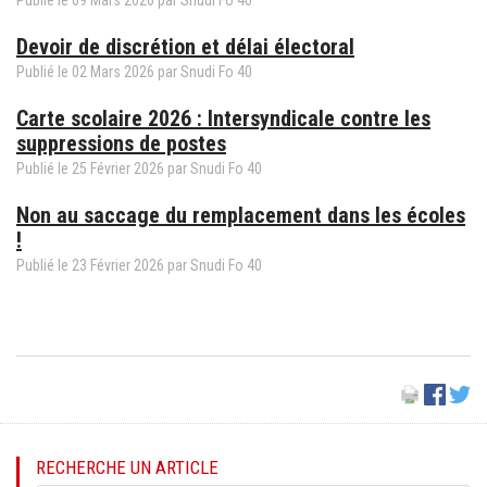
Publié le
09
Mars
2026
par Snudi Fo 40
Devoir de discrétion et délai électoral
Publié le
02
Mars
2026
par Snudi Fo 40
Carte scolaire 2026 : Intersyndicale contre les
suppressions de postes
Publié le
25
Février
2026
par Snudi Fo 40
Non au saccage du remplacement dans les écoles
!
Publié le
23
Février
2026
par Snudi Fo 40
RECHERCHE UN ARTICLE