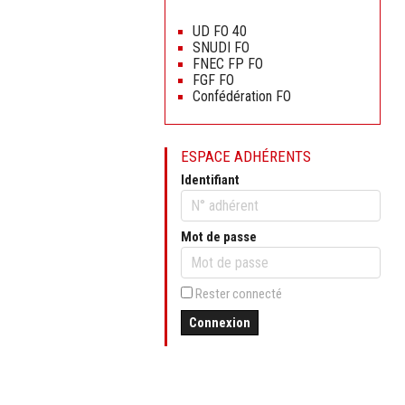
Aller
au
UD FO 40
contenu
SNUDI FO
FNEC FP FO
FGF FO
Confédération FO
ESPACE ADHÉRENTS
Identifiant
Mot de passe
Rester connecté
Connexion