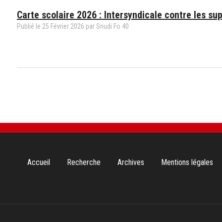
Carte scolaire 2026 : Intersyndicale contre les su
Publié le
25
Février
2026
par Snudi Fo 40
Aller
Accueil
Recherche
Archives
Mentions légales
au
contenu