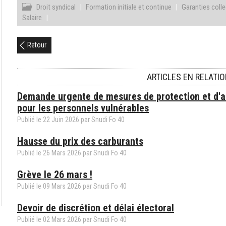
Droit syndical
|
Formation initiale et continue
|
Garanties colle
Salaire
|
Retour
ARTICLES EN RELATI
Demande urgente de mesures de protection et d'a
pour les personnels vulnérables
Publié le
22
Juin
2026
par Snudi Fo 40
Hausse du prix des carburants
Publié le
26
Mars
2026
par Snudi Fo 40
Grève le 26 mars !
Publié le
09
Mars
2026
par Snudi Fo 40
Devoir de discrétion et délai électoral
Publié le
02
Mars
2026
par Snudi Fo 40