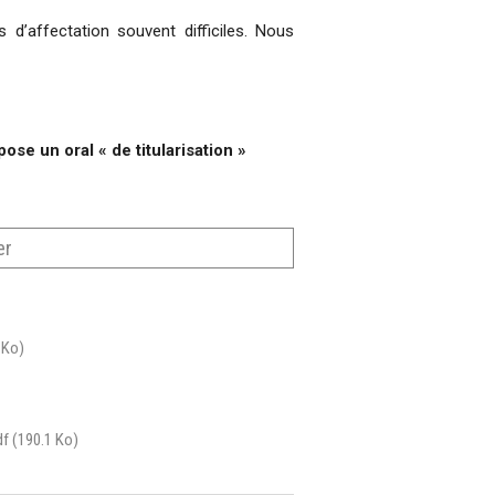
d’affectation souvent difficiles. Nous
se un oral « de titularisation »
er
 Ko)
df
(190.1 Ko)