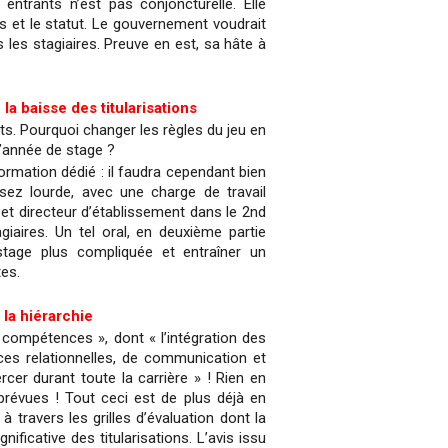
entrants n’est pas conjoncturelle. Elle
urs et le statut. Le gouvernement voudrait
s les stagiaires. Preuve en est, sa hâte à
la baisse des titularisations
s. Pourquoi changer les règles du jeu en
 l’année de stage ?
ormation dédié : il faudra cependant bien
sez lourde, avec une charge de travail
, et directeur d’établissement dans le 2nd
giaires. Un tel oral, en deuxième partie
tage plus compliquée et entraîner un
tes.
 la hiérarchie
« compétences », dont « l’intégration des
ces relationnelles, de communication et
er durant toute la carrière » ! Rien en
prévues ! Tout ceci est de plus déjà en
 travers les grilles d’évaluation dont la
ificative des titularisations. L’avis issu