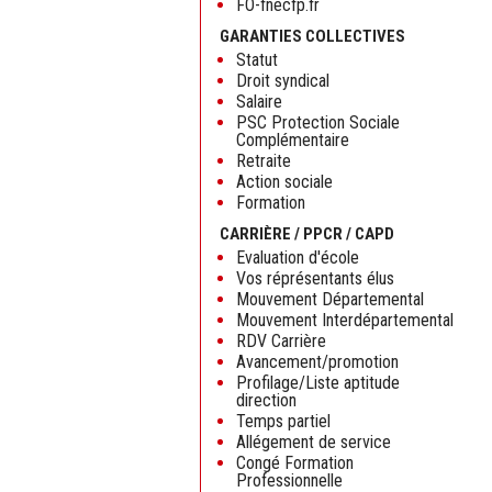
FO-fnecfp.fr
GARANTIES COLLECTIVES
Statut
Droit syndical
Salaire
PSC Protection Sociale
Complémentaire
Retraite
Action sociale
Formation
CARRIÈRE / PPCR / CAPD
Evaluation d'école
Vos réprésentants élus
Mouvement Départemental
Mouvement Interdépartemental
RDV Carrière
Avancement/promotion
Profilage/Liste aptitude
direction
Temps partiel
Allégement de service
Congé Formation
Professionnelle