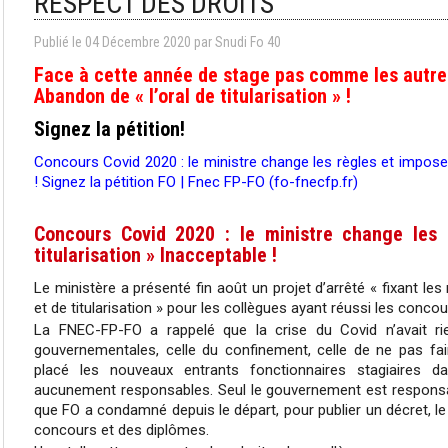
RESPECT DES DROITS
Publié le
04
Décembre
2020
par Snudi Fo 40
Face à cette année de stage pas comme les autres,
Abandon de « l’oral de titularisation » !
Signez la pétition!
Concours Covid 2020 : le ministre change les règles et impose u
! Signez la pétition FO | Fnec FP-FO (fo-fnecfp.fr)
Concours Covid 2020 : le ministre change les 
titularisation » Inacceptable !
Le ministère a présenté fin août un projet d’arrêté « fixant l
et de titularisation » pour les collègues ayant réussi les conco
La FNEC-FP-FO a rappelé que la crise du Covid n’avait ri
gouvernementales, celle du confinement, celle de ne pas fai
placé les nouveaux entrants fonctionnaires stagiaires da
aucunement responsables. Seul le gouvernement est responsable 
que FO a condamné depuis le départ, pour publier un décret, l
concours et des diplômes.