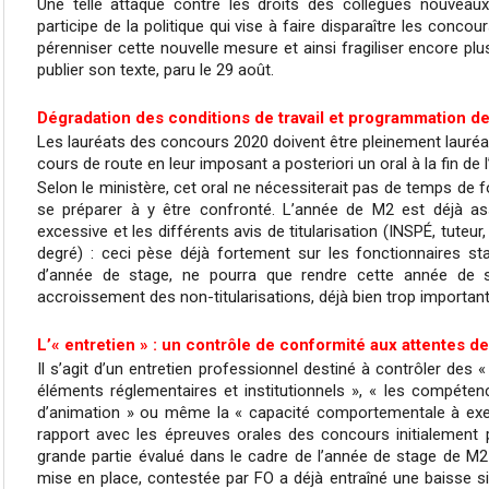
Une telle attaque contre les droits des collègues nouveaux 
participe de la politique qui vise à faire disparaître les conco
pérenniser cette nouvelle mesure et ainsi fragiliser encore plu
publier son texte, paru le 29 août.
Dégradation des conditions de travail et programmation de 
Les lauréats des concours 2020 doivent être pleinement lauréat
cours de route en leur imposant a posteriori un oral à la fin de
Selon le ministère, cet oral ne nécessiterait pas de temps de f
se préparer à y être confronté. L’année de M2 est déjà as
excessive et les différents avis de titularisation (INSPÉ, tuteur
degré) : ceci pèse déjà fortement sur les fonctionnaires sta
d’année de stage, ne pourra que rendre cette année de s
accroissement des non-titularisations, déjà bien trop importan
L’« entretien » : un contrôle de conformité aux attentes de
Il s’agit d’un entretien professionnel destiné à contrôler des 
éléments réglementaires et institutionnels », « les compéten
d’animation » ou même la « capacité comportementale à exerc
rapport avec les épreuves orales des concours initialement 
grande partie évalué dans le cadre de l’année de stage de M2 à
mise en place, contestée par FO a déjà entraîné une baisse sign